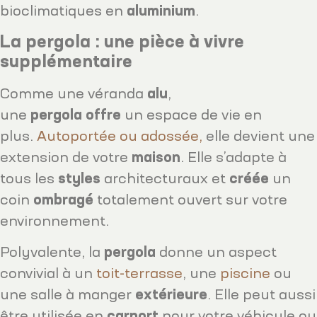
bioclimatiques en
aluminium
.
La pergola : une pièce à vivre
supplémentaire
Comme une véranda
alu
,
une
pergola
offre
un espace de vie en
plus.
Autoportée ou adossée,
elle devient une
extension de votre
maison
. Elle s’adapte à
tous les
styles
architecturaux et
créée
un
coin
ombragé
totalement ouvert sur votre
environnement.
Polyvalente, la
pergola
donne un aspect
convivial à un
toit-terrasse
, une
piscine
ou
une salle à manger
extérieure
. Elle peut aussi
être utilisée en
carport
pour votre véhicule ou