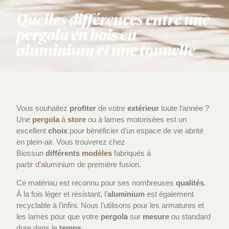
Quelles différences entre une
pergola en bois en
aluminium et une tonnelle
Vous souhaitez
profiter
de votre
extérieur
toute l’année ?
Une
pergola
à
store
ou à lames motorisées est un
excellent
choix
pour bénéficier d’un espace de vie abrité
en plein-air. Vous trouverez chez
Biossun
différents
modèles
fabriqués à
partir
d’aluminium
de première fusion.
Ce matériau est reconnu pour ses nombreuses
qualités
.
À la fois léger et résistant, l’
aluminium
est également
recyclable à l’infini. Nous l’utilisons pour les armatures et
les lames pour que votre
pergola
sur
mesure
ou standard
dure dans le
temps
.