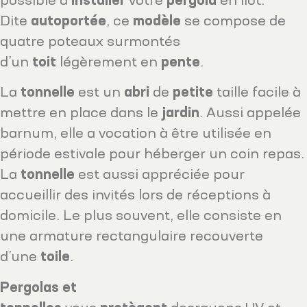
possible d’
installer
votre
pergola
en îlot.
Dite
autoportée
, ce
modèle
se compose de
quatre poteaux surmontés
d’un
toit
légèrement en
pente
.
La
tonnelle
est un
abri
de
petite
taille facile à
mettre en place dans le
jardin
. Aussi appelée
barnum, elle a vocation à être utilisée en
période estivale pour héberger un coin repas.
La
tonnelle
est aussi appréciée pour
accueillir des invités lors de réceptions à
domicile. Le plus souvent, elle consiste en
une armature rectangulaire recouverte
d’une
toile
.
Pergolas et