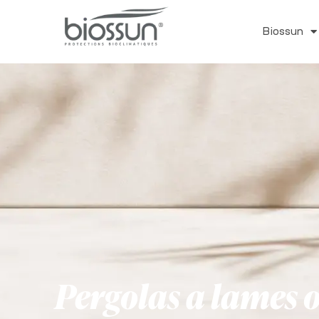
Biossun
Pergolas a lames 