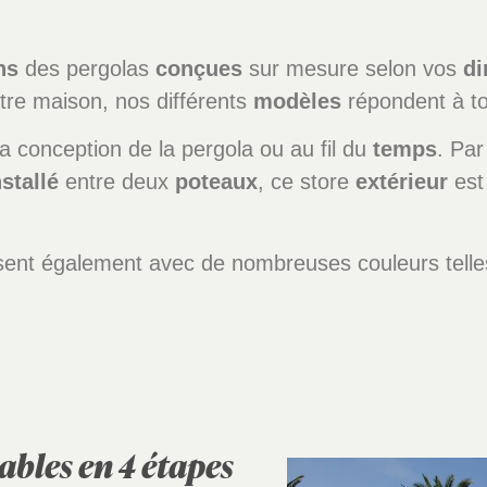
ns
des pergolas
conçues
sur mesure selon vos
d
re maison, nos différents
modèles
répondent à to
 conception de la pergola ou au fil du
temps
. Pa
nstallé
entre deux
poteaux
, ce store
extérieur
es
sent également avec de nombreuses couleurs telle
ables en 4 étapes