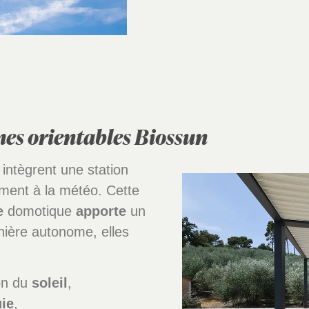
mes orientables Biossun
intègrent une station
ment à la météo. Cette
e
domotique
apporte
un
anière autonome, elles
ion du
soleil
,
uie
,