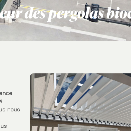
eur des pergolas bi
gence
é
ous nous
ous