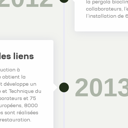
la pergola biocl
collaborateurs, l
l’installation de
des liens
duction à
201
 obtient la
et développe un
e et Technique du
borateurs et 75
 européens, 8000
s sont réalisées
 restauration.