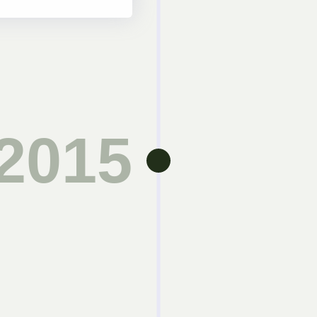
Entrer da
dimensio
2015
Année charnière d
Biossun développ
bioclimatique co
collaborateurs et
Europe, Biossun 
l’installation de
en hôtellerie ou 