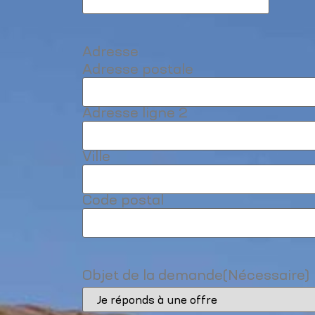
Adresse
Adresse postale
Adresse ligne 2
Ville
Code postal
Objet de la demande
(Nécessaire)