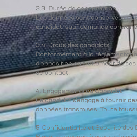
3.3. Durée de conservation
Les données sont conservées pour
candidat, sauf demande contraire 
3.4. Droits des candidats
Conformément à la réglementation,
d'opposition au traitement de ses 
de contact.
4. Engagements du Candidat
Le candidat s'engage à fournir des
données transmises. Toute fausse 
5. Confidentialité et Sécurité de