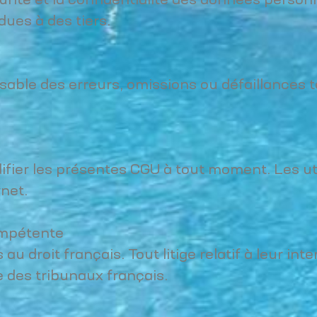
urité et la confidentialité des données person
ues à des tiers.
sable des erreurs, omissions ou défaillances 
difier les présentes CGU à tout moment. Les ut
rnet.
Compétente
 droit français. Tout litige relatif à leur int
 des tribunaux français.