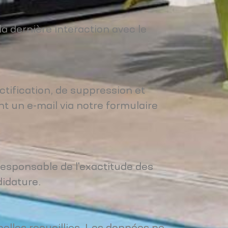
 dernière interaction avec le
ctification, de suppression et
t un e-mail via notre formulaire
 responsable de l'exactitude des
didature.