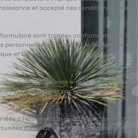
connaissance et accepté ces conditions avant d
le formulaire sont traitées conformément à la 
s personnelles, notamment le Règlement Génér
ique et Libertés.
 nom, prénom, adresse e-mail, numéro de télép
mise volontairement par le candidat.
nées à l'étude et à la gestion des candidature
unités d'emploi, sauf opposition du candidat