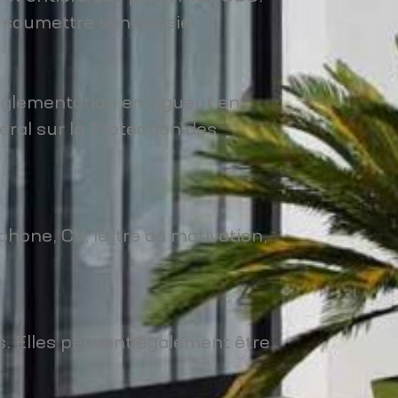
e soumettre son dossier.
réglementation en vigueur en
al sur la Protection des
hone, CV, lettre de motivation,
s. Elles peuvent également être
.