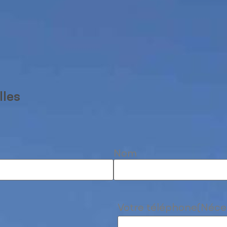
lles
Nom
Votre téléphone
(Néce