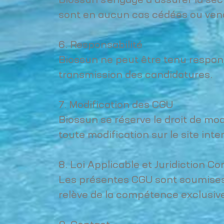
Biossun s'engage à assurer la séc
sont en aucun cas cédées ou vend
6. Responsabilité
Biossun ne peut être tenu respon
transmission des candidatures.
7. Modification des CGU
Biossun se réserve le droit de mo
toute modification sur le site inte
8. Loi Applicable et Juridiction 
Les présentes CGU sont soumises au
relève de la compétence exclusive