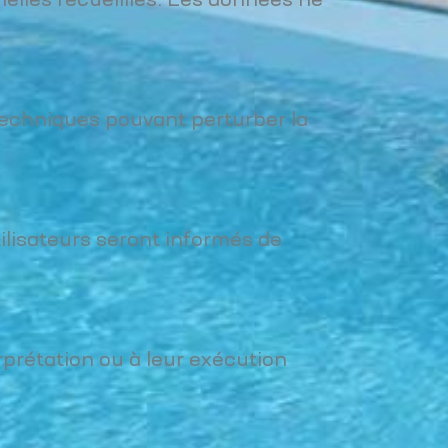
nelles recueillies. Les données ne
techniques pouvant perturber la
ilisateurs seront informés de
erprétation ou à leur exécution