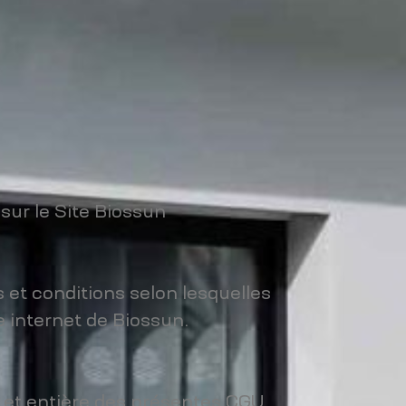
sur le Site Biossun
 et conditions selon lesquelles
e internet de Biossun.
e et entière des présentes CGU.