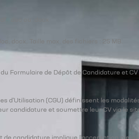
df, .doc ou .docx
oc, docx, Taille max. des fichiers : 25 MB.
n du Formulaire de Dépôt de Candidature et CV 
 d'Utilisation (CGU) définissent les modalités
eur candidature et soumettre leur CV via le sit
ôt de candidature implique l'acceptation plein