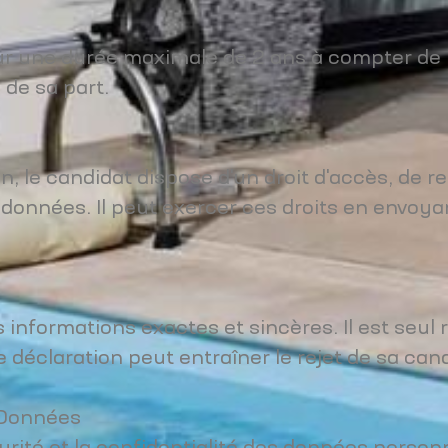
 une durée maximale de 2 ans à compter de la
de sa part.
 le candidat dispose d'un droit d'accès, de re
données. Il peut exercer ces droits en envoyan
 informations exactes et sincères. Il est seul
déclaration peut entraîner le rejet de sa can
s Données