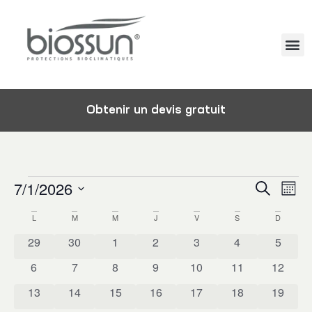
Obtenir un devis gratuit
Reche
7/1/2026
Na
Recherch
Mois
Sélectionnez
et
de
Calendrier
L
M
M
J
V
S
D
une
vu
navig
date.
de
0 évènements
0 évènements
0 évènements
0 évènements
0 évènements
0 évènements
0 évèn
29
30
1
2
3
4
5
Év
de
Évènements
0 évènements
0 évènements
0 évènements
0 évènements
0 évènements
0 évènements
0 évène
6
7
8
9
10
11
12
vues
0 évènements
0 évènements
0 évènements
0 évènements
0 évènements
0 évènements
0 évène
13
14
15
16
17
18
19