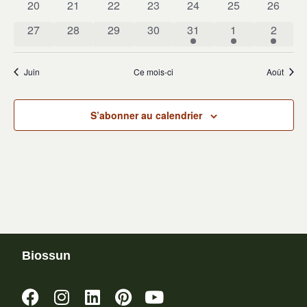
Évène
0 évènements
0 évènements
0 évènements
0 évènements
0 évènements
0 évènements
0 évène
20
21
22
23
24
25
26
0 évènements
0 évènements
0 évènements
0 évènements
1 évènement
1 évènement
1 évèn
27
28
29
30
31
1
2
Juin
Ce mois-ci
Août
S’abonner au calendrier
Biossun