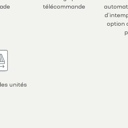
çade
télécommande
automat
d’intemp
option 
p
 des unités