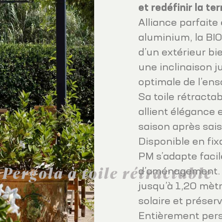
et redéfinir la te
Alliance parfaite
aluminium, la BIO
d’un extérieur bi
une inclinaison ju
optimale de l’ens
Sa toile rétracta
allient élégance 
saison après sais
Disponible en fix
PM s’adapte facil
Pergola à toile rétractable
d’aménagement. E
jusqu’à 1,20 mètr
solaire et préserv
Entièrement perso