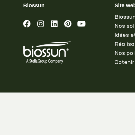
Biossun
Site we
Biossu
Nos sol
Idées e
Réalisa
Nos poi
Obtenir