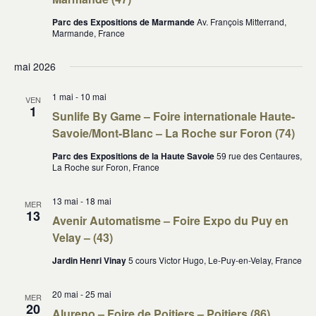
Parc des Expositions de Marmande
Av. François Mitterrand,
Marmande, France
mai 2026
1 mai
-
10 mai
VEN
1
Sunlife By Game – Foire internationale Haute-
Savoie/Mont-Blanc – La Roche sur Foron (74)
Parc des Expositions de la Haute Savoie
59 rue des Centaures,
La Roche sur Foron, France
13 mai
-
18 mai
MER
13
Avenir Automatisme – Foire Expo du Puy en
Velay – (43)
Jardin Henri Vinay
5 cours Victor Hugo, Le-Puy-en-Velay, France
20 mai
-
25 mai
MER
20
Alureno – Foire de Poitiers – Poitiers (86)