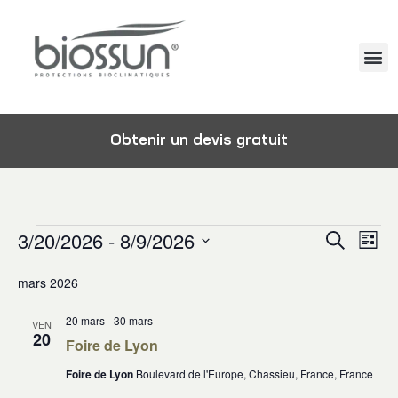
Obtenir un devis gratuit
Reche
3/20/2026
 - 
8/9/2026
Na
Recherch
Liste
Sélectionnez
et
de
une
mars 2026
vu
navig
date.
Év
20 mars
-
30 mars
VEN
de
20
Foire de Lyon
vues
Foire de Lyon
Boulevard de l'Europe, Chassieu, France, France