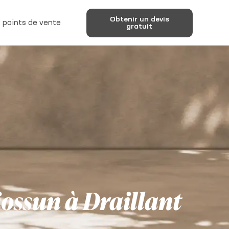
Obtenir un devis
 points de vente
gratuit
iossun à Draillant