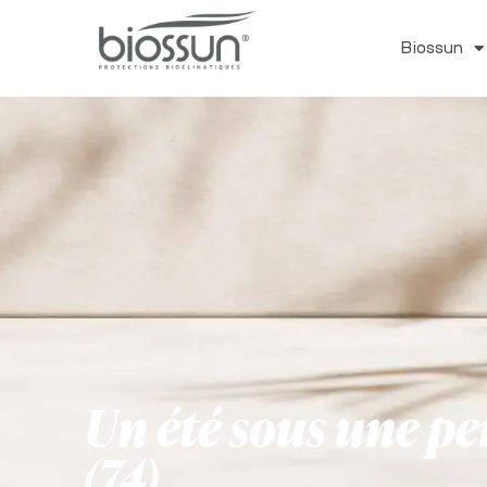
Biossun
Un été sous une pe
(74)