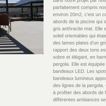
dans notre projet par not
parfaitement compris nos
environ 20m2, c’est un c
abords de la piscine qui 
gris anthracite mat. Elle 
soleil orientables qui ét
des lames plates d’un gri
rapport des deux tons est
sobre et élégant, en har
pergola. Elle est équipée
bandeaux LED. Les spots 
bandeaux lumineux apport
des lignes de la pergola. 
à profiter des abords de l
différentes ambiances sel