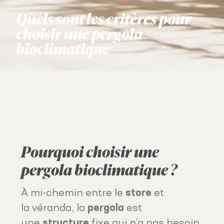
Quels sont les critères pour
choisir une pergola
bioclimatique
Pourquoi choisir une
pergola bioclimatique ?
À mi-chemin entre le
store
et
la véranda, la
pergola
est
une
structure
fixe qui n’a pas besoin