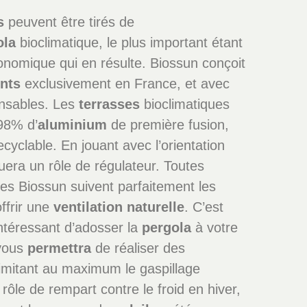
s
peuvent être tirés de
ola
bioclimatique, le plus important étant
onomique qui en résulte. Biossun conçoit
nts
exclusivement en France, et avec
nsables. Les
terrasses
bioclimatiques
98% d’
aluminium
de première fusion,
cyclable. En jouant avec l’orientation
uera un rôle de régulateur. Toutes
es Biossun suivent parfaitement les
offrir une
ventilation naturelle
. C’est
 intéressant d’adosser la
pergola
à votre
 vous
permettra
de réaliser des
imitant au maximum le gaspillage
rôle de rempart contre le froid en hiver,