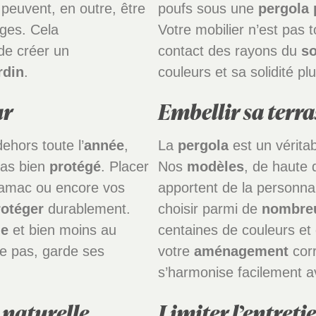
s peuvent, en outre, être
poufs sous une
pergola
ages. Cela
Votre mobilier n’est pas 
de créer un
contact des rayons du
so
rdin
.
couleurs et sa solidité p
ur
Embellir sa terra
dehors toute l’
année
,
La
pergola
est un vérita
 pas bien
protégé
. Placer
Nos
modèles
, de haute 
 hamac ou encore vos
apportent de la personnal
rotéger
durablement.
choisir parmi de
nombre
ie
et bien moins au
centaines de couleurs et 
me pas, garde ses
votre
aménagement
corr
s’harmonise facilement a
 naturelle
Limiter l’entreti