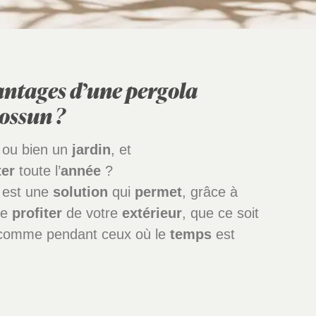
vantages d’une pergola
ossun ?
, ou bien un
jardin
, et
ter
toute l’
année
?
 est une
solution
qui
permet
, grâce à
de
profiter
de votre
extérieur
, que ce soit
 comme pendant ceux où le
temps
est