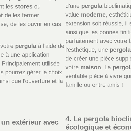
d’une
pergola
bioclimati
nt les
stores
ou
value
moderne
, esthétiq
t
de les fermer
extension soit réussie, il
rse, de les ouvrir en cas
ainsi que les bonnes finit
parfaitement avec votre 
r votre
pergola
à l’aide de
l’esthétique, une
pergola
ce à une application
de créer une pièce suppl
 Principalement utilisée
votre
maison
. La
pergol
s pourrez gérer le choix
véritable pièce à vivre qu
ainsi que l’ouverture et la
famille ou entre amis !
4. La pergola biocl
 un extérieur avec
écologique et éco