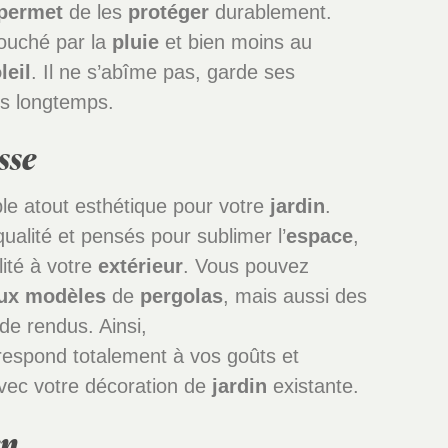
permet
de les
protéger
durablement.
touché par la
pluie
et bien moins au
leil
. Il ne s’abîme pas, garde ses
lus longtemps.
sse
ble atout esthétique pour votre
jardin
.
qualité et pensés pour sublimer l’
espace
,
ité à votre
extérieur
. Vous pouvez
ux
modèles
de
pergolas
, mais aussi des
de rendus. Ainsi,
espond totalement à vos goûts et
vec votre décoration de
jardin
existante.
en