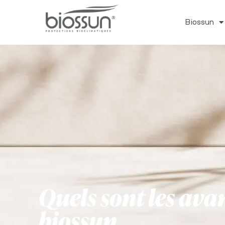
Biossun
Quels sont les av
biossun