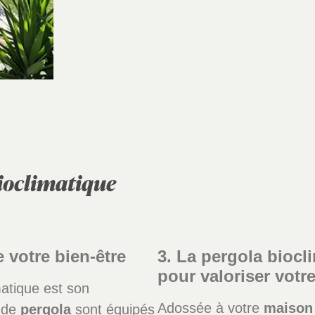
bioclimatique
 votre bien-être
3. La pergola biocl
pour valoriser votr
atique est son
Adossée à votre
maison
de
pergola
sont équipés