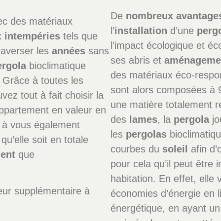
De
nombreux
avantage
ec des matériaux
l’
installation
d’une
perg
ux
intempéries
tels que
l’impact écologique et éc
raverser les
années
sans
ses abris et
aménageme
ergola
bioclimatique
des matériaux éco-respo
 Grâce à toutes les
sont alors composées à 
ez tout à fait choisir la
une matière totalement re
ppartement en valeur en
des
lames
, la
pergola
jo
e à vous également
les
pergolas
bioclimatiqu
qu’elle soit en totale
courbes du
soleil
afin d’
ent
que
pour cela qu’il peut être
habitation. En effet, elle
eur supplémentaire à
économies d’énergie en l
énergétique, en ayant un 