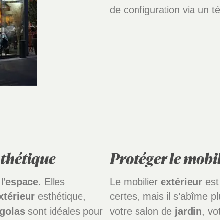
de configuration via un t
sthétique
Protéger le mobil
l’
espace
. Elles
Le mobilier
extérieur
est 
xtérieur
esthétique,
certes, mais il s’abîme pl
golas
sont idéales pour
votre salon de
jardin
, vo