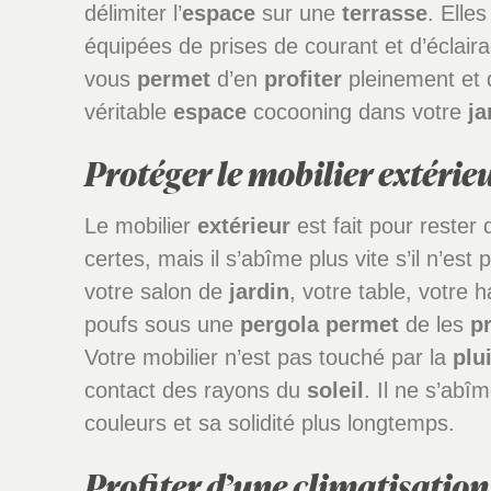
délimiter l’
espace
sur une
terrasse
. Elle
équipées de prises de courant et d’éclair
vous
permet
d’en
profiter
pleinement et 
véritable
espace
cocooning dans votre
ja
Protéger le mobilier extérie
Le mobilier
extérieur
est fait pour rester 
certes, mais il s’abîme plus vite s’il n’est
votre salon de
jardin
, votre table, votre
poufs sous une
pergola
permet
de les
p
Votre mobilier n’est pas touché par la
plu
contact des rayons du
soleil
. Il ne s’abî
couleurs et sa solidité plus longtemps.
Profiter d’une climatisation