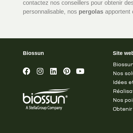
contactez nos conseillers pour obtenir d
personnalisable, nos
pergolas
apportent 
Biossun
Site we
Biossu
Nos sol
Idées e
Réalisa
Nos poi
Obtenir