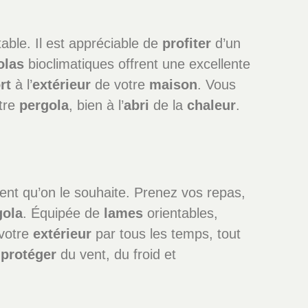
able. Il est appréciable de
profiter
d’un
olas
bioclimatiques offrent une excellente
rt
à l’
extérieur
de votre
maison
. Vous
otre
pergola
, bien à l’
abri
de la
chaleur
.
nt qu’on le souhaite. Prenez vos repas,
gola
. Équipée de
lames
orientables,
votre
extérieur
par tous les temps, tout
s
protéger
du vent, du froid et