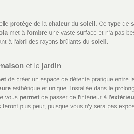
elle
protège
de la
chaleur
du
soleil
. Ce
type
de
s
ola
met à l’
ombre
une vaste surface et n’a pas beso
nt à l’
abri
des rayons brûlants du
soleil
.
maison
et le
jardin
et
de créer un espace de détente pratique entre l
eure
esthétique et unique. Installée dans le prolo
ue vous
permet
de passer de l’intérieur à l’
extérieu
feront plus peur, puisque vous n’y sera pas expos