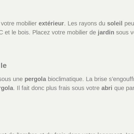
 votre mobilier
extérieur
. Les rayons du
soleil
peuv
 et le bois. Placez votre mobilier de
jardin
sous v
le
s sous une
pergola
bioclimatique. La brise s’engouff
rgola
. Il fait donc plus frais sous votre
abri
que par
s