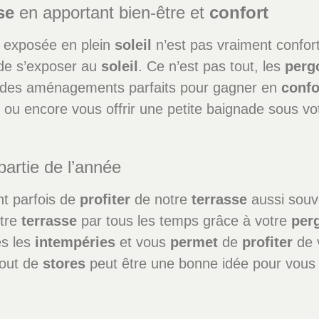
se
en apportant bien-être et
confort
exposée en plein
soleil
n’est pas vraiment confort
de s’exposer au
soleil
. Ce n’est pas tout, les
perg
 des aménagements parfaits pour gagner en
confo
ou encore vous offrir une petite baignade sous v
artie de l’année
t parfois de
profiter
de notre
terrasse
aussi souve
otre
terrasse
par tous les temps grâce à votre
per
es les
intempéries
et vous
permet
de
profiter
de 
ajout de
stores
peut être une bonne idée pour vou