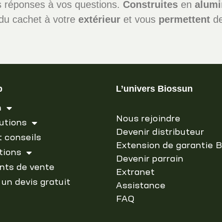
es réponses à vos questions.
Construites
en
alum
du cachet à votre
extérieur
et vous
permettent
de
b
L’univers Biossun
n
Nous rejoindre
utions
Devenir distributeur
t conseils
Extension de garantie 
tions
Devenir parrain
nts de vente
Extranet
 un devis gratuit
Assistance
FAQ