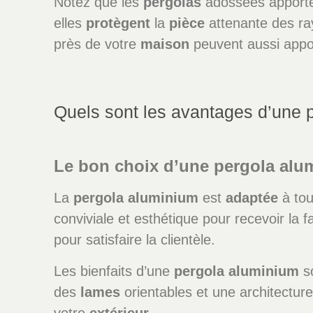
Notez que les
pergolas
adossées apporten
elles
protègent
la
pièce
attenante des r
près de votre
maison
peuvent aussi apport
Quels sont les avantages d’une 
Le bon choix d’une pergola alu
La
pergola
aluminium
est
adaptée
à tou
conviviale et esthétique pour recevoir la f
pour satisfaire la clientèle.
Les bienfaits d’une
pergola
aluminium
so
des
lames
orientables et une architecture
votre
extérieur
.