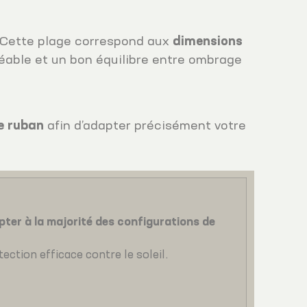
. Cette plage correspond aux
dimensions
réable et un bon équilibre entre ombrage
e ruban
afin d’adapter précisément votre
pter à la majorité des configurations de
ection efficace contre le soleil.