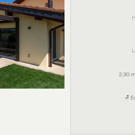
┌─
└─
2,30 m 
🪑 Esp