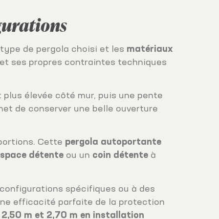
gurations
 type de pergola choisi et les
matériaux
fet ses propres contraintes techniques
t plus élevée côté mur, puis une pente
rmet de conserver une belle ouverture
portions. Cette
pergola autoportante
espace détente
ou un
coin détente
à
configurations spécifiques ou à des
ne efficacité parfaite de la protection
 2,50 m et 2,70 m en installation