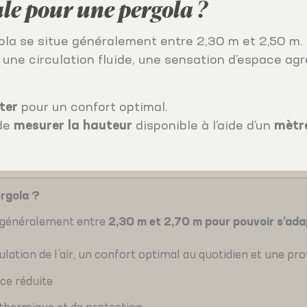
ale pour une pergola ?
rgola se situe généralement entre 2,30 m et 2,50 m
 une circulation fluide, une sensation d’espace ag
ter
pour un confort optimal.
 de
mesurer la hauteur
disponible à l’aide d’un
mètr
ergola ?
e généralement entre
2,30 m et 2,70 m pour pouvoir s’ada
ation de l’air, un confort optimal au quotidien et une prot
ce réduite