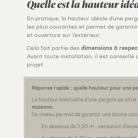
Quelle est la hauteur idé
En pratique, la hauteur idéale d’une pe
les plus courantes et permet de garantir
et ouverture sur l’extérieur.
Cela fait partie des
dimensions à respec
Avant toute installation, il est conseillé
projet.
Réponse rapide : quelle hauteur pour une p
La hauteur habituelle d’une pergola se situ
maisons.
Ce niveau permet de garantir une bonne circul
· En dessous de 2,20 m : sensation d’espa