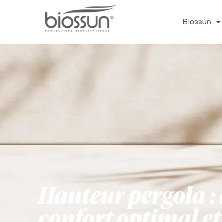
Biossun
Hauteur pergola :
confort optimal et