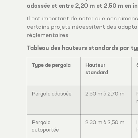
adossée et entre 2,20 m et 2,50 m en in
Il est important de noter que ces dimen
certains projets nécessitent des adaptat
réglementaires.
Tableau des hauteurs standards par ty
Type de pergola
Hauteur
standard
Pergola adossée
2,50 m à 2,70 m
Pergola
2,30 m à 2,50 m
autoportée