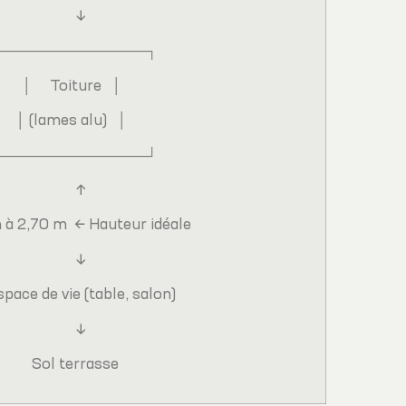
↓
──────────────┐
│ Toiture │
│ (lames alu) │
──────────────┘
↑
à 2,70 m ← Hauteur idéale
↓
ace de vie (table, salon)
↓
Sol terrasse