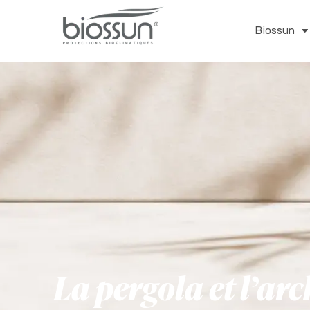
Biossun
La pergola et l’ar