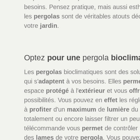
besoins. Pensez pratique, mais aussi esth
les
pergolas
sont de véritables atouts déc
votre
jardin
.
Optez
pour une
pergola
bioclim
Les
pergolas
bioclimatiques sont des sol
qui s’
adaptent
à vos besoins. Elles
perme
espace
protégé
à l’
extérieur
et vous
off
possibilités. Vous pouvez en
effet
les régl
à
profiter
d’un
maximum
de
lumière
d
totalement ou encore laisser filtrer un pe
télécommande vous
permet
de contrôler l
des
lames
de votre
pergola
. Vous pouve