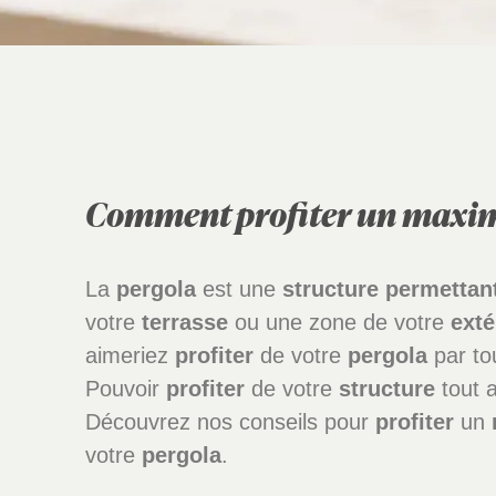
Comment profiter un maxim
La
pergola
est une
structure
permettan
votre
terrasse
ou une zone de votre
exté
aimeriez
profiter
de votre
pergola
par to
Pouvoir
profiter
de votre
structure
tout a
Découvrez nos conseils pour
profiter
un
votre
pergola
.