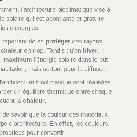
nt, l’architecture bioclimatique vise à
gie solaire qui est abondante et gratuite
ies d’énergies.
st important de se
protéger
des rayons
a
chaleur
en trop. Tandis qu’en
hiver
, il
au
maximum
l’énergie solaire dans le but
habitation, mais surtout pour la diffuser.
l’architecture bioclimatique sont réalisées
arder un équilibre thermique entre chaque
acuant la
chaleur
.
l de savoir que la couleur des matériaux
ype d’architecture. En
effet
, les couleurs
propriées pour convertir