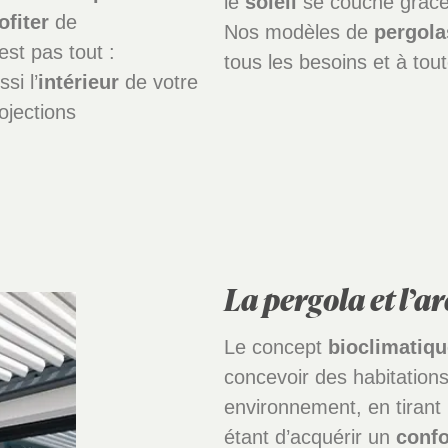
le
soleil
se couche grâc
ofiter
de
Nos modèles de
pergola
est pas tout :
tous les besoins et à tout
si l’
intérieur
de votre
ojections
La pergola et l’a
Le concept
bioclimatiqu
concevoir des habitations
environnement, en tirant p
étant d’acquérir un
confo