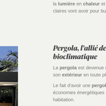
la
lumière
en
chaleur
et
claires vont avoir pour but
Pergola, l’allié d
bioclimatique
La
pergola
est devenue u
son
extérieur
en toute pl
Le fait d’avoir une
pergo
économies énergétiques su
habitation.