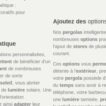
étique :
oratifs pour
Ajoutez des
option
Nos
pergolas
intelligent
nombreuses
options
prat
atique
l’ajout de
stores
de plusi
courant.
utions personnalisées,
ttent
de bénéficier d’un
Ces
options
vous
perme
rent
de nombreuses
détente à l’
extérieur
, pr
er de sorte
votre
pergola
possède d
u
soleil
, vous abriter
du
temps
sans avoir à r
u de
lumière
solaire. Une
téléphone, votre barbecu
’orientation
une
lumière
tamisée,
pr
z ainsi
adapter
leur