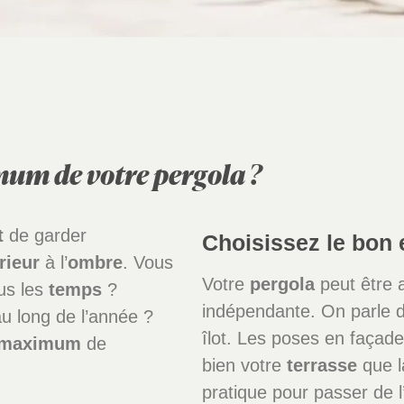
um de votre pergola ?
t
de garder
Choisissez le bon
rieur
à l’
ombre
. Vous
Votre
pergola
peut être 
us les
temps
?
indépendante. On parle d
u long de l’année ?
îlot. Les poses en façade 
maximum
de
bien votre
terrasse
que l
pratique pour passer de l