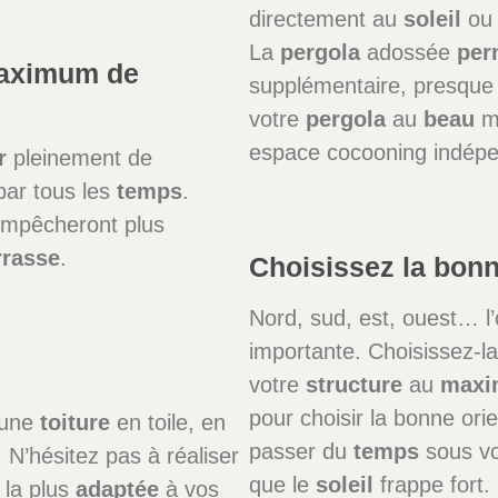
directement au
soleil
ou 
La
pergola
adossée
per
aximum de
supplémentaire, presque 
votre
pergola
au
beau
mi
espace cocooning indépe
r
pleinement de
 par tous les
temps
.
empêcheront plus
rrasse
.
Choisissez la bonn
Nord, sud, est, ouest… l’
importante. Choisissez-l
votre
structure
au
max
pour choisir la bonne ori
 une
toiture
en toile, en
passer du
temps
sous v
. N’hésitez pas à réaliser
que le
soleil
frappe fort.
n la plus
adaptée
à vos